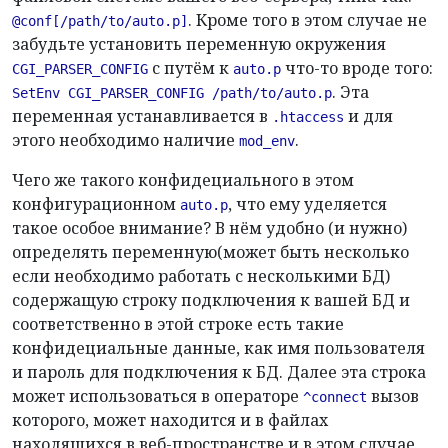
. Кроме того в этом случае не
@conf[/path/to/auto.p]
забудьте установить переменную окружения
с путём к
что-то вроде того:
CGI_PARSER_CONFIG
auto.p
. Эта
SetEnv CGI_PARSER_CONFIG /path/to/auto.p
переменная устанавливается в
и для
.htaccess
этого необходимо наличие
.
mod_env
Чего же такого конфидециального в этом
конфигурационном
, что ему уделяется
auto.p
такое особое внимание? В нём удобно (и нужно)
определять переменную(может быть несколько
если необходимо работать с несколькими БД)
содержащую строку подключения к вашей БД и
соответственно в этой строке есть такие
конфидециальные данные, как имя пользователя
и пароль для подключения к БД. Далее эта строка
может использоваться в операторе
вызов
^connect
которого, может находится и в файлах
находящихся в веб-пространстве и в этом случае