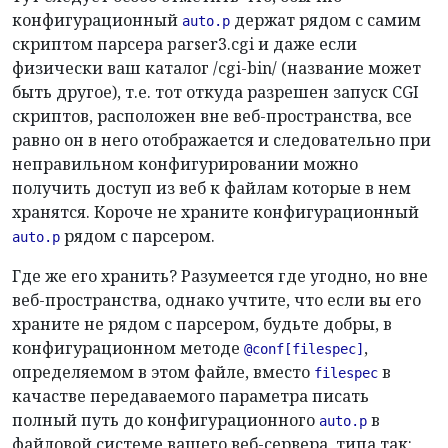
конфигурационный
держат рядом с самим
auto.p
скриптом парсера parser3.cgi и даже если
физически ваш каталог /cgi-bin/ (название может
быть другое), т.е. тот откуда разрешен запуск CGI
скриптов, расположен вне веб-пространства, все
равно он в него отображается и следовательно при
неправильном конфигурировании можно
получить доступ из веб к файлам которые в нем
хранятся. Короче не храните конфигурационный
рядом с парсером.
auto.p
Где же его хранить? Разумеется где угодно, но вне
веб-пространства, однако учтите, что если вы его
храните не рядом с парсером, будьте добры, в
конфигурационном методе
,
@conf[filespec]
определяемом в этом файле, вместо
в
filespec
качастве передаваемого параметра писать
полный путь до конфигурационного
в
auto.p
файловой системе вашего веб-сервера, типа так: