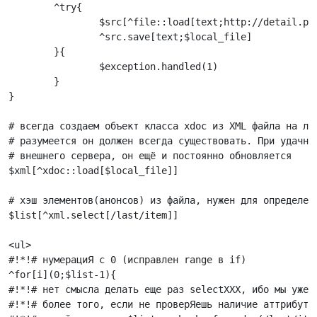
	^try{

		$src[^file::load[text;http://detail.phpclub.net/last10.xml]]

		^src.save[text;$local_file]

	}{

		$exception.handled(1)

	}

}

# всегда создаем объект класса xdoc из XML файла на лок
# разумеется он должен всегда существовать. При удачной
# внешнего сервера, он ещё и постоянно обновляется

$xml[^xdoc::load[$local_file]]

# хэш элементов(анонсов) из файла, нужен для определени
$list[^xml.select[/last/item]]

<ul>

#!*!# нумерациЯ с 0 (исправлен range в if)

^for[i](0;$list-1){

#!*!# нет смысла делать еще раз selectXXX, ибо мы уже в
#!*!# более того, если не проверЯешь наличие аттрибутов