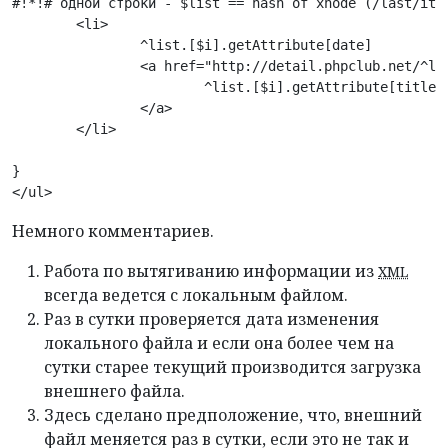
#!*!# одной строки - $list == hash of xnode (/last/item
	<li>

		^list.[$i].getAttribute[date]

		<a href="http://detail.phpclub.net/^list.[$i].getAttribute[dir]^list.[$i].getAttribute[file].htm">

			^list.[$i].getAttribute[title]

		</a>

	</li>

}

</ul>
Немного комментариев.
Работа по вытягиванию информации из
XML
всегда ведется с локальным файлом.
Раз в сутки проверяется дата изменения
локального файла и если она более чем на
сутки старее текущий производится загрузка
внешнего файла.
Здесь сделано предположение, что, внешний
файл меняется раз в сутки, если это не так и