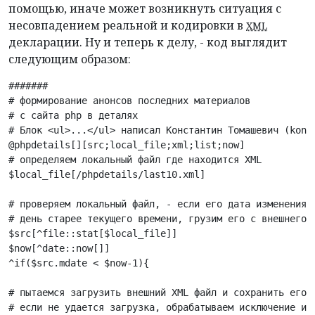
помощью, иначе может возникнуть ситуация с
несовпадением реальной и кодировки в
XML
декларации. Ну и теперь к делу, - код выглядит
следующим образом:
#######

# формирование анонсов последних материалов

# с сайта php в деталях

# Блок <ul>...</ul> написал Константин Томашевич (konst
@phpdetails[][src;local_file;xml;list;now]

# определяем локальный файл где находится XML

$local_file[/phpdetails/last10.xml]

# проверяем локальный файл, - если его дата изменения б
# день старее текущего времени, грузим его с внешнего с
$src[^file::stat[$local_file]]

$now[^date::now[]]

^if($src.mdate < $now-1){

# пытаемся загрузить внешний XML файл и сохранить его

# если не удается загрузка, обрабатываем исключение и н