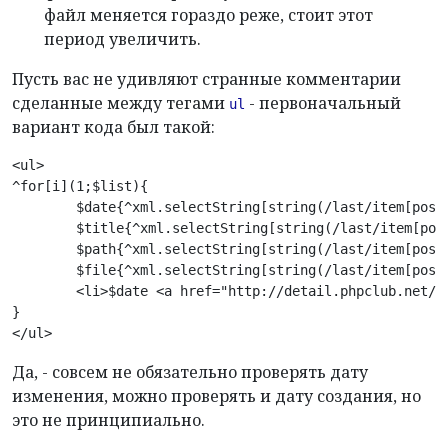
файл меняется гораздо реже, стоит этот
период увеличить.
Пусть вас не удивляют странные комментарии
сделанные между тегами
- первоначальный
ul
вариант кода был такой:
<ul>

^for[i](1;$list){ 

	$date{^xml.selectString[string(/last/item[position() = $i]/@date)]} 

	$title{^xml.selectString[string(/last/item[position() = $i]/@title)]} 

	$path{^xml.selectString[string(/last/item[position() = $i]/@dir)]} 

	$file{^xml.selectString[string(/last/item[position() = $i]/@file)]} 

	<li>$date <a href="http://detail.phpclub.net/${path}${file}.htm">$title</a></li> 

}

Да, - совсем не обязательно проверять дату
изменения, можно проверять и дату создания, но
это не принципиально.