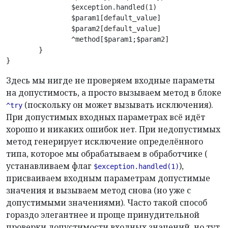
		$exception.handled(1)

		$param1[default_value]

		$param2[default_value]

		^method[$param1;$param2]

	}

Здесь мы нигде не проверяем входные параметы
на допустимость, а просто вызываем метод в блоке
(поскольку он может вызывать исключения).
^try
При допустимых входных параметрах всё идёт
хорошо и никаких ошибок нет. При недопустимых
метод генерирует исключение определённого
типа, которое мы обрабатываем в обработчике (
устанавливаем флаг
),
$exception.handled(1)
присваиваем входным параметрам допустимые
значения и вызываем метод снова (но уже с
допустимыми значениями). Часто такой способ
гораздо элегантнее и проще принудительной
проверки допустимости входных значений, но тут